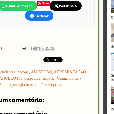
Save
Canal WhatsApp
Postar no X
Facebook
D
d
0
enciabrasilnacopa
,
AMISTOSO
,
APRESENTAÇÃO
,
S
ANCELOTTI
,
despedida
,
Esporte
,
Granja Comary
,
r
Panamá
,
seleção brasileira
,
Teresópolis
um comentário:
p
r um comentário