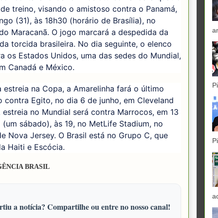
de treino, visando o amistoso contra o Panamá,
go (31), às 18h30 (horário de Brasília), no
a
 do Maracanã. O jogo marcará a despedida da
da torcida brasileira. No dia seguinte, o elenco
ra os Estados Unidos, uma das sedes do Mundial,
om Canadá e México.
P
 estreia na Copa, a Amarelinha fará o último
 contra Egito, no dia 6 de junho, em Cleveland
 estreia no Mundial será contra Marrocos, em 13
 (um sábado), às 19, no MetLife Stadium, no
e Nova Jersey. O Brasil está no Grupo C, que
P
a Haiti e Escócia.
GÊNCIA BRASIL
a
tiu a notícia? Compartilhe ou entre no nosso canal!