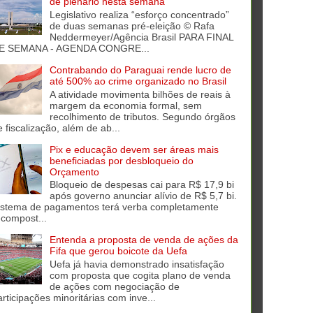
de plenário nesta semana
Legislativo realiza “esforço concentrado”
de duas semanas pré-eleição © Rafa
Neddermeyer/Agência Brasil PARA FINAL
E SEMANA - AGENDA CONGRE...
Contrabando do Paraguai rende lucro de
até 500% ao crime organizado no Brasil
A atividade movimenta bilhões de reais à
margem da economia formal, sem
recolhimento de tributos. Segundo órgãos
e fiscalização, além de ab...
Pix e educação devem ser áreas mais
beneficiadas por desbloqueio do
Orçamento
Bloqueio de despesas cai para R$ 17,9 bi
após governo anunciar alívio de R$ 5,7 bi.
istema de pagamentos terá verba completamente
ecompost...
Entenda a proposta de venda de ações da
Fifa que gerou boicote da Uefa
Uefa já havia demonstrado insatisfação
com proposta que cogita plano de venda
de ações com negociação de
articipações minoritárias com inve...