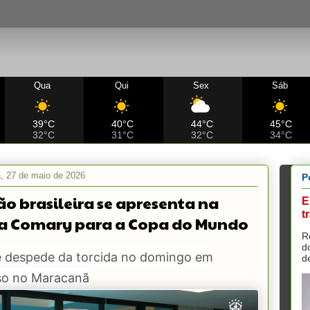
Qua
Qui
Sex
Sáb
39°C
40°C
44°C
45°C
32°C
31°C
32°C
34°C
ra, 27 de maio de 2026
P
ão brasileira se apresenta na
E
t
a Comary para a Copa do Mundo
R
d
e despede da torcida no domingo em
d
so no Maracanã