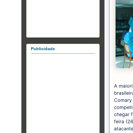
Publicidade
A maior
brasilei
Comary (
competi
chegar f
feira (2
atacant