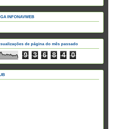
IGA INFONAVWEB
isualizações de página do mês passado
9
3
6
8
4
0
UB