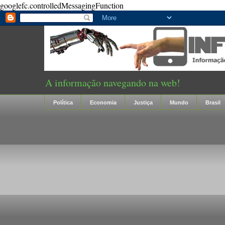
googlefc.controlledMessagingFunction
A informação navegando na web!
Política
Economia
Justiça
Mundo
Brasil