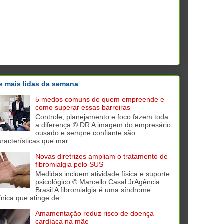
s mais lidas da semana
5 medos comuns de quem empreende e
como superar essas barreiras
Controle, planejamento e foco fazem toda
a diferença © DR A imagem do empresário
ousado e sempre confiante são
aracterísticas que mar...
Novas diretrizes ampliam o tratamento de
fibromialgia pelo SUS
Medidas incluem atividade física e suporte
psicológico © Marcello Casal JrAgência
Brasil A fibromialgia é uma síndrome
ínica que atinge de...
Amamentação reduz risco de doença
cardíaca na mãe