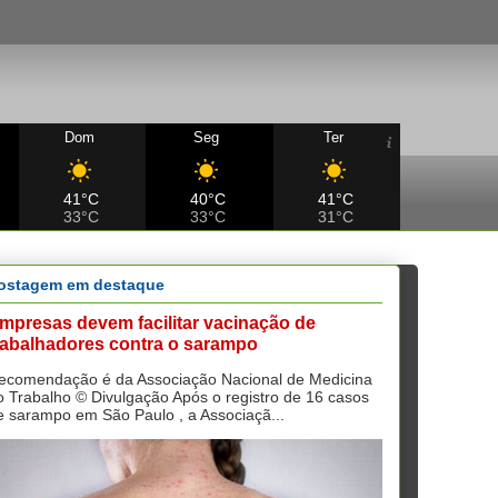
Dom
Seg
Ter
41°C
40°C
41°C
33°C
33°C
31°C
ostagem em destaque
mpresas devem facilitar vacinação de
rabalhadores contra o sarampo
ecomendação é da Associação Nacional de Medicina
o Trabalho © Divulgação Após o registro de 16 casos
e sarampo em São Paulo , a Associaçã...