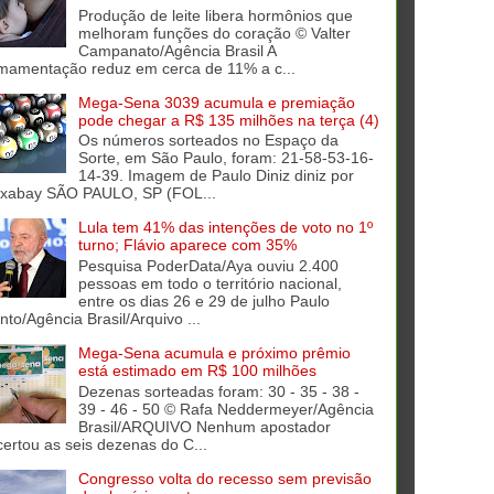
Produção de leite libera hormônios que
melhoram funções do coração © Valter
Campanato/Agência Brasil A
mamentação reduz em cerca de 11% a c...
Mega-Sena 3039 acumula e premiação
pode chegar a R$ 135 milhões na terça (4)
Os números sorteados no Espaço da
Sorte, em São Paulo, foram: 21-58-53-16-
14-39. Imagem de Paulo Diniz diniz por
ixabay SÃO PAULO, SP (FOL...
Lula tem 41% das intenções de voto no 1º
turno; Flávio aparece com 35%
Pesquisa PoderData/Aya ouviu 2.400
pessoas em todo o território nacional,
entre os dias 26 e 29 de julho Paulo
into/Agência Brasil/Arquivo ...
Mega-Sena acumula e próximo prêmio
está estimado em R$ 100 milhões
Dezenas sorteadas foram: 30 - 35 - 38 -
39 - 46 - 50 © Rafa Neddermeyer/Agência
Brasil/ARQUIVO Nenhum apostador
certou as seis dezenas do C...
Congresso volta do recesso sem previsão