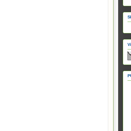
S
V
P