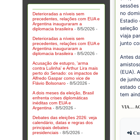
sessões 
no domin
Deterioradas a níveis sem
precedentes, relações com EUA e
Estadio
Argentina inauguraram a
seleção 
diplomacia brasileira
- 8/5/2026
-
viaja pa
Deterioradas a níveis sem
junto c
precedentes, relações com EUA e
Argentina inauguraram a
diplomacia brasileira
- 8/5/2026
-
Antes da
Acusação de estupro, 'arma
amistoso
contra Lulinha' e Arthur Lira mais
(EUA). A
perto do Senado: os impactos de
Alfredo Gaspar como vice de
de junho
Flávio Bolsonaro
- 8/5/2026
-
estado d
A dois meses da eleição, Brasil
tem aind
enfrenta crises diplomáticas
inéditas com EUA e
VIA… A
Argentina
- 8/5/2026
-
Debates das eleições 2026: veja
calendário, datas e regras dos
principais debates
📲 Cur
presidenciais
- 8/5/2026
-