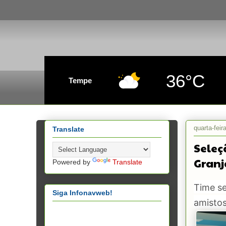
36°C
Tempe
quarta-fei
Translate
Seleç
Granj
Powered by
Translate
Time s
Siga Infonavweb!
amisto