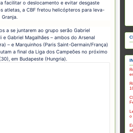
ra facilitar o deslocamento e evitar desgaste
os atletas, a CBF fretou helicópteros para leva-
a Granja.
os a se juntarem ao grupo serão Gabriel
li e Gabriel Magalhães – ambos do Arsenal
C
rra) – e Marquinhos (Paris Saint-Germain/França)
putam a final da Liga dos Campeões no próximo
(30), em Budapeste (Hungria).
I
R
e
R
1
C
F
L
o
E
a