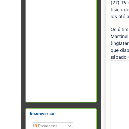
(27). Pa
físico d
los até 
Os últim
Martinel
(Inglate
que dis
sábado 
Inscrever-se
Postagens