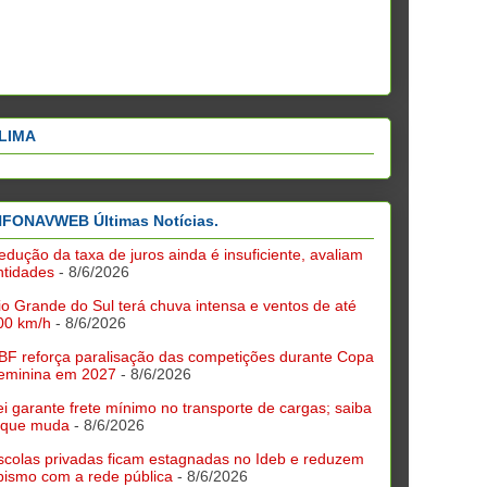
LIMA
NFONAVWEB Últimas Notícias.
edução da taxa de juros ainda é insuficiente, avaliam
ntidades
- 8/6/2026
io Grande do Sul terá chuva intensa e ventos de até
00 km/h
- 8/6/2026
BF reforça paralisação das competições durante Copa
eminina em 2027
- 8/6/2026
ei garante frete mínimo no transporte de cargas; saiba
 que muda
- 8/6/2026
scolas privadas ficam estagnadas no Ideb e reduzem
bismo com a rede pública
- 8/6/2026