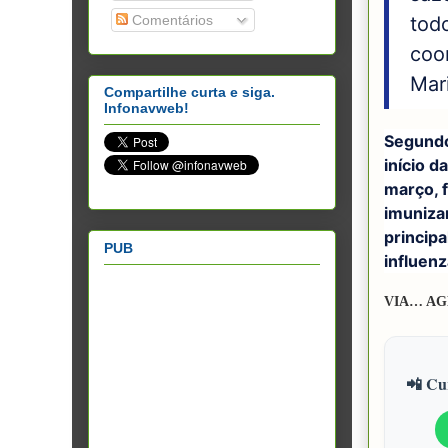
Comentários
todo
coo
Mar
Compartilhe curta e siga.
Infonavweb!
Segundo
início d
março, 
imunizan
principa
PUB
influenz
VIA… AG
📲 Cur