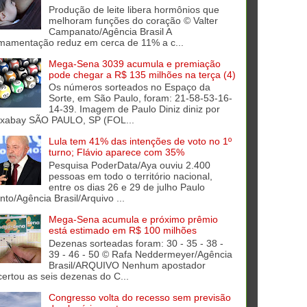
Produção de leite libera hormônios que
melhoram funções do coração © Valter
Campanato/Agência Brasil A
mamentação reduz em cerca de 11% a c...
Mega-Sena 3039 acumula e premiação
pode chegar a R$ 135 milhões na terça (4)
Os números sorteados no Espaço da
Sorte, em São Paulo, foram: 21-58-53-16-
14-39. Imagem de Paulo Diniz diniz por
ixabay SÃO PAULO, SP (FOL...
Lula tem 41% das intenções de voto no 1º
turno; Flávio aparece com 35%
Pesquisa PoderData/Aya ouviu 2.400
pessoas em todo o território nacional,
entre os dias 26 e 29 de julho Paulo
into/Agência Brasil/Arquivo ...
Mega-Sena acumula e próximo prêmio
está estimado em R$ 100 milhões
Dezenas sorteadas foram: 30 - 35 - 38 -
39 - 46 - 50 © Rafa Neddermeyer/Agência
Brasil/ARQUIVO Nenhum apostador
certou as seis dezenas do C...
Congresso volta do recesso sem previsão