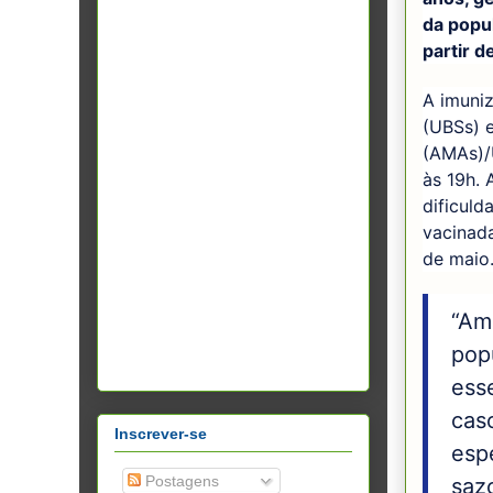
da popu
partir d
A imuni
(UBSs) e
(AMAs)/
às 19h.
dificuld
vacinada
de maio
“Amp
pop
esse
cas
Inscrever-se
esp
Postagens
saz