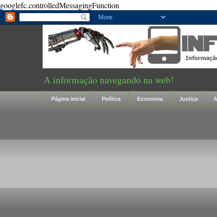
googlefc.controlledMessagingFunction
A informação navegando na web!
Página inicial
Política
Economia
Justiça