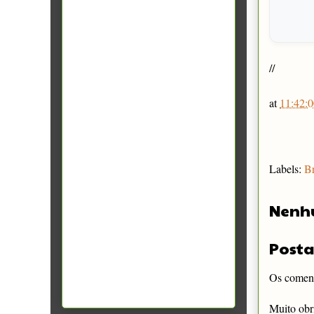
//
at
11:42:0
Labels:
Br
Nenh
Posta
Os comentá
Muito obr