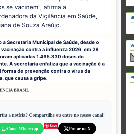
s se vacinem”, afirma a
rdenadora da Vigilância em Saúde,
S
iana de Souza Araújo.
 a Secretaria Municipal de Saúde, desde o
V
a vacinação contra a influenza 2026, em 28
foram aplicadas 1.465.330 doses do
te. A secretaria enfatiza que a vacinação é a
l forma de prevenção contra o vírus da
P
a, que causa a gripe
.
ÊNCIA BRASIL
tiu a notícia? Compartilhe ou entre no nosso canal!
Save
Canal WhatsApp
Postar no X