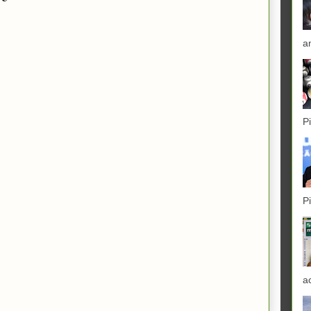
a
P
P
a