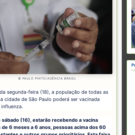
P
© PAULO PINTO/AGÊNCIA BRASIL
 da segunda-feira (18), a população de todas as
da cidade de São Paulo poderá ser vacinada
 influenza.
e sábado (16), estarão recebendo a vacina
s de 6 meses a 6 anos, pessoas acima dos 60
stantes e outros grupos prioritários. Esta faixa