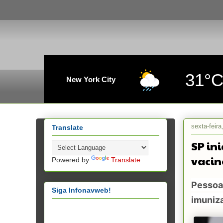
31°
New York City
sexta-feir
Translate
SP in
vacin
Powered by
Translate
Pessoa
Siga Infonavweb!
imuniz