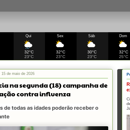
Qui
Sex
Sáb
Dom
C
32°C
32°C
30°C
32°C
23°C
23°C
23°C
25°C
a, 15 de maio de 2026
P
icia na segunda (18) campanha de
R
e
ação contra influenza
C
d
s de todas as idades poderão receber o
J
ante