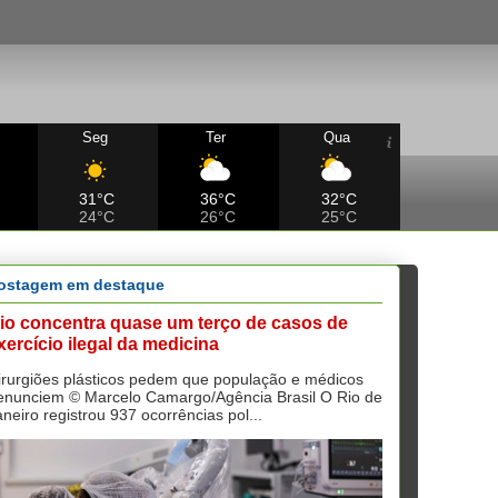
Seg
Ter
Qua
31°C
36°C
32°C
24°C
26°C
25°C
ostagem em destaque
io concentra quase um terço de casos de
xercício ilegal da medicina
irurgiões plásticos pedem que população e médicos
enunciem © Marcelo Camargo/Agência Brasil O Rio de
aneiro registrou 937 ocorrências pol...