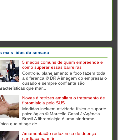
s mais lidas da semana
5 medos comuns de quem empreende e
como superar essas barreiras
Controle, planejamento e foco fazem toda
a diferença © DR A imagem do empresário
ousado e sempre confiante são
aracterísticas que mar...
Novas diretrizes ampliam o tratamento de
fibromialgia pelo SUS
Medidas incluem atividade física e suporte
psicológico © Marcello Casal JrAgência
Brasil A fibromialgia é uma síndrome
ínica que atinge de...
Amamentação reduz risco de doença
cardíaca na mãe