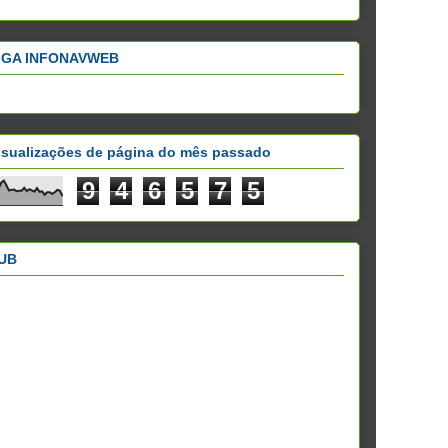
IGA INFONAVWEB
isualizações de página do mês passado
9
4
6
5
7
5
UB