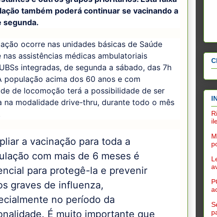
lação também poderá continuar se vacinando a
e segunda.
zação ocorre nas unidades básicas de Saúde
 nas assistências médicas ambulatoriais
C
UBSs integradas, de segunda a sábado, das 7h
 A população acima dos 60 anos e com
ade de locomoção terá a possibilidade de ser
I
 na modalidade drive-thru, durante todo o mês
.
R
i
M
liar a vacinação para toda a
po
ulação com mais de 6 meses é
L
a
ncial para protegê-la e prevenir
P
os graves de influenza,
a
ecialmente no período da
S
p
onalidade. É muito importante que