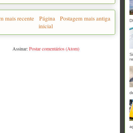
m mais recente
Página
Postagem mais antiga
D
inicial
Assinar:
Postar comentários (Atom)
S
r
d
a