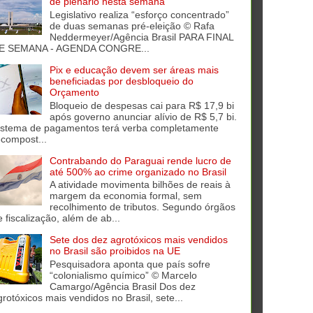
de plenário nesta semana
Legislativo realiza “esforço concentrado”
de duas semanas pré-eleição © Rafa
Neddermeyer/Agência Brasil PARA FINAL
E SEMANA - AGENDA CONGRE...
Pix e educação devem ser áreas mais
beneficiadas por desbloqueio do
Orçamento
Bloqueio de despesas cai para R$ 17,9 bi
após governo anunciar alívio de R$ 5,7 bi.
istema de pagamentos terá verba completamente
ecompost...
Contrabando do Paraguai rende lucro de
até 500% ao crime organizado no Brasil
A atividade movimenta bilhões de reais à
margem da economia formal, sem
recolhimento de tributos. Segundo órgãos
e fiscalização, além de ab...
Sete dos dez agrotóxicos mais vendidos
no Brasil são proibidos na UE
Pesquisadora aponta que país sofre
“colonialismo químico” © Marcelo
Camargo/Agência Brasil Dos dez
grotóxicos mais vendidos no Brasil, sete...