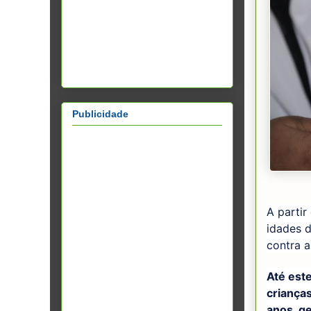
Publicidade
A partir
idades 
contra a
Até est
criança
anos, ge