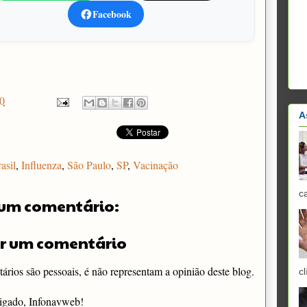
Facebook
0
A
asil
,
Influenza
,
São Paulo
,
SP
,
Vacinação
c
um comentário:
r um comentário
rios são pessoais, é não representam a opinião deste blog.
cl
igado, Infonavweb!