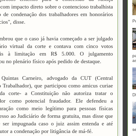
, com impacto direto sobre o contencioso trabalhista
o de condenação dos trabalhadores em honorários
P
ios", disse.
mbrou que o caso já havia começado a ser julgado
ário virtual da corte e contava com cinco votos
eis à limitação em R$ 5.000. O julgamento
p
a
u no plenário físico após pedido de destaque.
 Quintas Carneiro, advogado da CUT (Central
 Trabalhador), que participou como amicus curiae
da corte- a Constituição não autoriza tratar o
D
ador como potencial fraudador. Ele defendeu a
laração como meio legítimo para pessoas físicas
esso ao Judiciário de forma gratuita, mas disse que
e ser impugnada caso o juiz assim entenda e até
se
autor a condenação por litigância de má-fé.