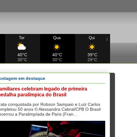
Ter
Qua
Qui
40°C
40°C
39°C
30°C
30°C
29°C
ostagem em destaque
amiliares celebram legado de primeira
edalha paralímpica do Brasil
rata conquistada por Robson Sampaio e Luiz Carlos
ompletou 50 anos © Alessandra Cabral/CPB O Brasil
ncerrou a Paralimpíada de Paris (Fran...