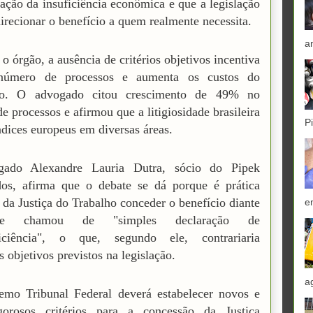
ção da insuficiência econômica e que a legislação
irecionar o benefício a quem realmente necessita.
a
o órgão, a ausência de critérios objetivos incentiva
número de processos e aumenta os custos do
rio. O advogado citou crescimento de 49% no
e processos e afirmou que a litigiosidade brasileira
P
ndices europeus em diversas áreas.
ado Alexandre Lauria Dutra, sócio do Pipek
os, afirma que o debate se dá porque é prática
a da Justiça do Trabalho conceder o benefício diante
e
e chamou de "simples declaração de
ficiência", o que, segundo ele, contrariaria
s objetivos previstos na legislação.
a
emo Tribunal Federal deverá estabelecer novos e
gorosos critérios para a concessão da Justiça