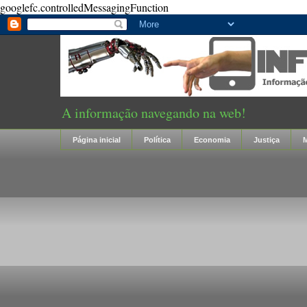
googlefc.controlledMessagingFunction
A informação navegando na web!
Página inicial
Política
Economia
Justiça