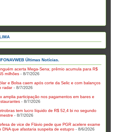
LIMA
NFONAVWEB Últimas Notícias.
inguém acerta Mega-Sena; prêmio acumula para R$
65 milhões
- 8/7/2026
ólar e Bolsa caem após corte da Selic e com balanços
o radar
- 8/7/2026
ix amplia participação nos pagamentos em bares e
estaurantes
- 8/7/2026
etrobras tem lucro líquido de R$ 52,4 bi no segundo
rimestre
- 8/7/2026
efesa de vice de Flávio pede que PGR acelere exame
e DNA que afastaria suspeita de estupro
- 8/6/2026