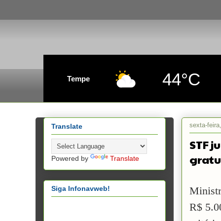
44°C
Tempe
sexta-feir
Translate
STF j
gratu
Powered by
Translate
Siga Infonavweb!
Ministr
R$ 5.0