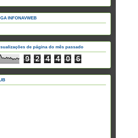
IGA INFONAVWEB
isualizações de página do mês passado
9
2
4
4
0
6
UB