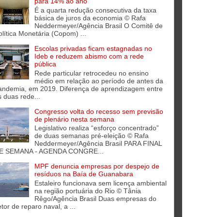
para 14% ao ano
É a quarta redução consecutiva da taxa
básica de juros da economia © Rafa
Neddermeyer/Agência Brasil O Comitê de
olítica Monetária (Copom) ...
Escolas privadas ficam estagnadas no
Ideb e reduzem abismo com a rede
pública
Rede particular retrocedeu no ensino
médio em relação ao período de antes da
andemia, em 2019. Diferença de aprendizagem entre
s duas rede...
Congresso volta do recesso sem previsão
de plenário nesta semana
Legislativo realiza “esforço concentrado”
de duas semanas pré-eleição © Rafa
Neddermeyer/Agência Brasil PARA FINAL
E SEMANA - AGENDA CONGRE...
MPF denuncia empresas por despejo de
resíduos na Baía de Guanabara
Estaleiro funcionava sem licença ambiental
na região portuária do Rio © Tânia
Rêgo/Agência Brasil Duas empresas do
tor de reparo naval, a ...