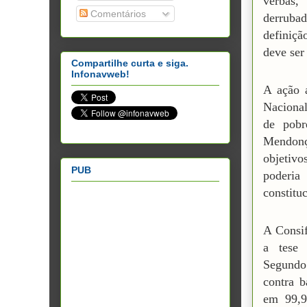
verbas,
Comentários
derruba
definiçã
deve ser
Compartilhe curta e siga.
Infonavweb!
A ação 
Nacional
de pobr
Mendonça
objetivo
PUB
poderia
constituc
A Consif
a tese 
Segundo 
contra b
em 99,9