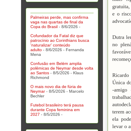
gratuita
e o risc
Palmeiras perde, mas confirma
advocatíc
vaga nas quartas de final da
Copa do Brasil
- 8/6/2026
-
Cofundador da Fatal diz que
Dutra le
patrocínio ao Corinthians busca
no plen
'naturalizar' conteúdo
adulto
- 8/6/2026
- Fernanda
favoráv
Mena
recomeço
Confusão em Belém amplia
polêmicas de Neymar desde volta
ao Santos
- 8/5/2026
- Klaus
Ricardo
Richmond
Única do
O mais novo dia de fúria de
-amigo 
Neymar
- 8/5/2026
- Marcelo
Bechler
trabalh
autodec
Futebol brasileiro terá pausa
durante Copa feminina em
terem ac
2027
- 8/5/2026
-
ela pod
levar o 