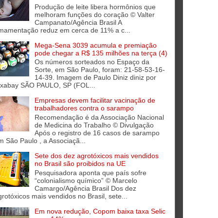
Produção de leite libera hormônios que
melhoram funções do coração © Valter
Campanato/Agência Brasil A
mamentação reduz em cerca de 11% a c...
Mega-Sena 3039 acumula e premiação
pode chegar a R$ 135 milhões na terça (4)
Os números sorteados no Espaço da
Sorte, em São Paulo, foram: 21-58-53-16-
14-39. Imagem de Paulo Diniz diniz por
ixabay SÃO PAULO, SP (FOL...
Empresas devem facilitar vacinação de
trabalhadores contra o sarampo
Recomendação é da Associação Nacional
de Medicina do Trabalho © Divulgação
Após o registro de 16 casos de sarampo
m São Paulo , a Associaçã...
Sete dos dez agrotóxicos mais vendidos
no Brasil são proibidos na UE
Pesquisadora aponta que país sofre
“colonialismo químico” © Marcelo
Camargo/Agência Brasil Dos dez
grotóxicos mais vendidos no Brasil, sete...
Em nova redução, Copom baixa taxa Selic