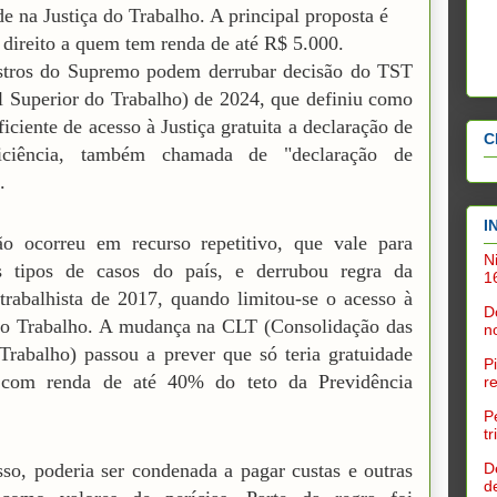
de na Justiça do Trabalho. A principal proposta é
o direito a quem tem renda de até R$ 5.000.
stros do Supremo podem derrubar decisão do TST
l Superior do Trabalho) de 2024, que definiu como
ficiente de acesso à Justiça gratuita a declaração de
C
ficiência, também chamada de "declaração de
.
I
ão ocorreu em recurso repetitivo, que vale para
N
s tipos de casos do país, e derrubou regra da
1
trabalhista de 2017, quando limitou-se o acesso à
D
do Trabalho. A mudança na CLT (Consolidação das
n
Trabalho) passou a prever que só teria gratuidade
P
 com renda de até 40% do teto da Previdência
r
P
t
D
so, poderia ser condenada a pagar custas e outras
d