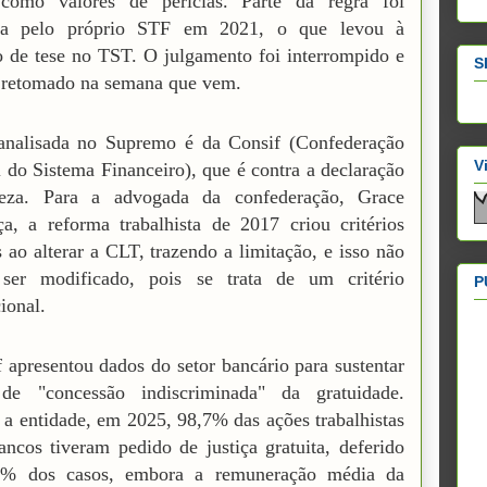
 como valores de perícias. Parte da regra foi
da pelo próprio STF em 2021, o que levou à
o de tese no TST. O julgamento foi interrompido e
S
 retomado na semana que vem.
analisada no Supremo é da Consif (Confederação
V
 do Sistema Financeiro), que é contra a declaração
eza. Para a advogada da confederação, Grace
, a reforma trabalhista de 2017 criou critérios
s ao alterar a CLT, trazendo a limitação, e isso não
 ser modificado, pois se trata de um critério
P
ional.
 apresentou dados do setor bancário para sustentar
de "concessão indiscriminada" da gratuidade.
a entidade, em 2025, 98,7% das ações trabalhistas
ancos tiveram pedido de justiça gratuita, deferido
% dos casos, embora a remuneração média da