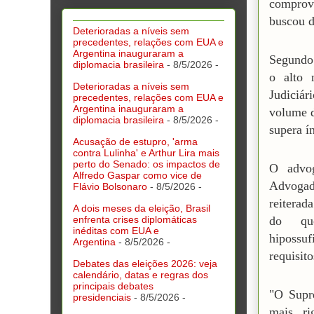
comprova
buscou d
Deterioradas a níveis sem
precedentes, relações com EUA e
Argentina inauguraram a
Segundo 
diplomacia brasileira
- 8/5/2026
-
o alto 
Deterioradas a níveis sem
Judiciá
precedentes, relações com EUA e
Argentina inauguraram a
volume d
diplomacia brasileira
- 8/5/2026
-
supera í
Acusação de estupro, 'arma
contra Lulinha' e Arthur Lira mais
perto do Senado: os impactos de
O advog
Alfredo Gaspar como vice de
Advogad
Flávio Bolsonaro
- 8/5/2026
-
reiterad
A dois meses da eleição, Brasil
enfrenta crises diplomáticas
do qu
inéditas com EUA e
hipossu
Argentina
- 8/5/2026
-
requisito
Debates das eleições 2026: veja
calendário, datas e regras dos
principais debates
"O Supr
presidenciais
- 8/5/2026
-
mais ri