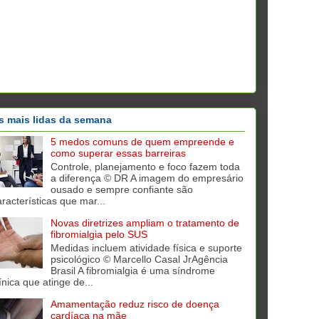
s mais lidas da semana
5 medos comuns de quem empreende e
como superar essas barreiras
Controle, planejamento e foco fazem toda
a diferença © DR A imagem do empresário
ousado e sempre confiante são
aracterísticas que mar...
Novas diretrizes ampliam o tratamento de
fibromialgia pelo SUS
Medidas incluem atividade física e suporte
psicológico © Marcello Casal JrAgência
Brasil A fibromialgia é uma síndrome
ínica que atinge de...
Amamentação reduz risco de doença
cardíaca na mãe