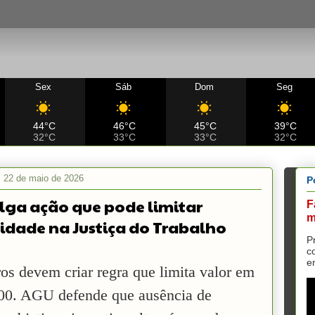
Sex
Sáb
Dom
Seg
44°C
46°C
45°C
39°C
32°C
33°C
33°C
32°C
a, 22 de maio de 2026
P
ulga ação que pode limitar
F
m
idade na Justiça do Trabalho
P
c
e
os devem criar regra que limita valor em
00. AGU defende que ausência de