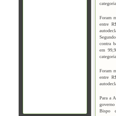
categori
Foram m
entre R
autodecl
Segundo 
contra b
em 99,9
categori
Foram m
entre R
autodecl
Para a A
governo
Bispo 