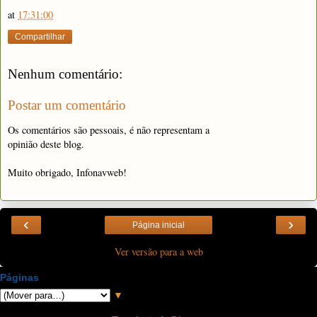
at
17:31:00
Compartilhar
Nenhum comentário:
Postar um comentário
Os comentários são pessoais, é não representam a
opinião deste blog.
Muito obrigado, Infonavweb!
‹
›
Página inicial
Ver versão para a web
Páginas
▼