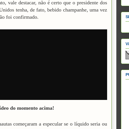
to, vale destacar, não é certo que o presidente dos
Unidos tenha, de fato, bebido champanhe, uma vez
não foi confirmado.
S
V
P
vídeo do momento acima!
nautas começaram a especular se o líquido seria ou