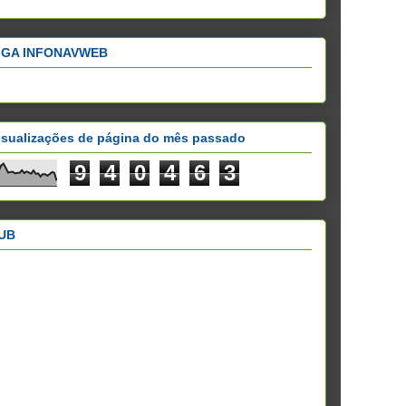
IGA INFONAVWEB
isualizações de página do mês passado
9
4
0
4
6
3
UB