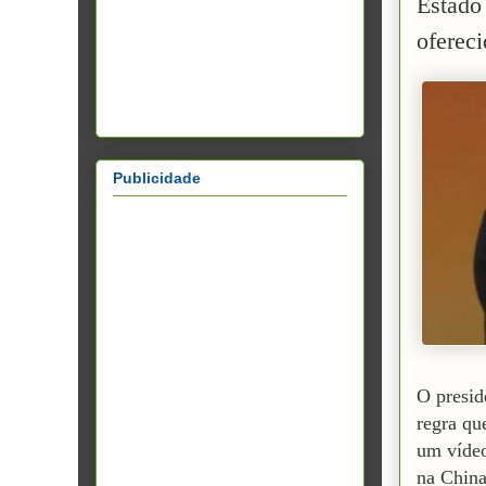
Estado
ofereci
Publicidade
O presid
regra qu
um vídeo
na China