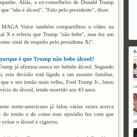
mpanhe. Aliás, o ex-conselheiro de Donald Trump
 que "não é álcool". "Falo pelo presidente", disse.
l MAGA Voice também compartilhou o vídeo na
ial X e referiu que Trump "não bebe", mas fez um
como sinal de respeito pelo presidente Xi".
A
 porque é que Trump não bebe álcool?
rump já afirmou nunca ter bebido álcool. Segundo
o, esta decisão está ligada a um assunto familiar,
que o seu irmão mais velho, Fred Trump Jr., lutou
c
 vício do álcool, tendo morrido aos 43 anos.
ente norte-americano já falou várias vezes acerca
e do irmão e de como esse episódio fez com que
cl
 evitar o álcool e cigarros.