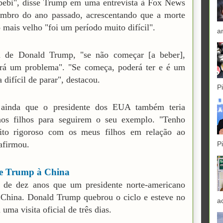
bebi", disse Trump em uma entrevista à Fox News
mbro do ano passado, acrescentando que a morte
 mais velho "foi um período muito difícil".
a
a de Donald Trump, "se não começar [a beber],
erá um problema". "Se começa, poderá ter e é um
 difícil de parar", destacou.
P
 ainda que o presidente dos EUA também teria
aos filhos para seguirem o seu exemplo. "Tenho
ito rigoroso com os meus filhos em relação ao
 afirmou.
P
de Trump à China
 de dez anos que um presidente norte-americano
 China. Donald Trump quebrou o ciclo e esteve no
a
 uma visita oficial de três dias.