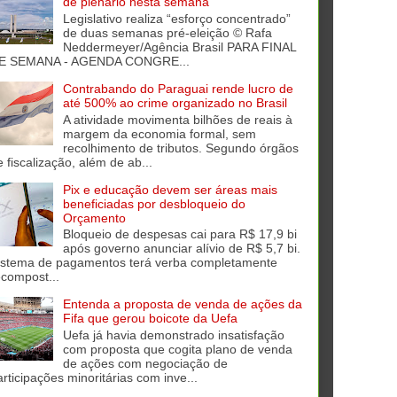
de plenário nesta semana
Legislativo realiza “esforço concentrado”
de duas semanas pré-eleição © Rafa
Neddermeyer/Agência Brasil PARA FINAL
E SEMANA - AGENDA CONGRE...
Contrabando do Paraguai rende lucro de
até 500% ao crime organizado no Brasil
A atividade movimenta bilhões de reais à
margem da economia formal, sem
recolhimento de tributos. Segundo órgãos
e fiscalização, além de ab...
Pix e educação devem ser áreas mais
beneficiadas por desbloqueio do
Orçamento
Bloqueio de despesas cai para R$ 17,9 bi
após governo anunciar alívio de R$ 5,7 bi.
istema de pagamentos terá verba completamente
ecompost...
Entenda a proposta de venda de ações da
Fifa que gerou boicote da Uefa
Uefa já havia demonstrado insatisfação
com proposta que cogita plano de venda
de ações com negociação de
articipações minoritárias com inve...