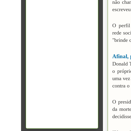
não cha
escreveu
O perfi
rede soc
"brinde 
Afinal,
Donald T
o própri
uma vez 
contra o
O presid
da mort
decidisse