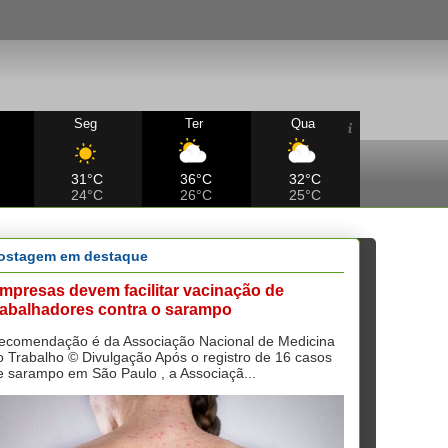
Seg
Ter
Qua
31°C
36°C
32°C
24°C
26°C
25°C
ostagem em destaque
mpresas devem facilitar vacinação de
rabalhadores contra o sarampo
ecomendação é da Associação Nacional de Medicina
o Trabalho © Divulgação Após o registro de 16 casos
e sarampo em São Paulo , a Associaçã...