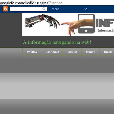
googlefc.controlledMessagingFunction
A informação navegando na web!
Política
Economia
Justiça
Mundo
Brasil