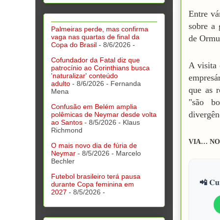
Entre vá
sobre a 
Palmeiras perde, mas confirma
vaga nas quartas de final da
de Ormu
Copa do Brasil
- 8/6/2026
-
Cofundador da Fatal diz que
A visita
patrocínio ao Corinthians busca
'naturalizar' conteúdo
empresár
adulto
- 8/6/2026
- Fernanda
que as r
Mena
"são bo
Confusão em Belém amplia
divergên
polêmicas de Neymar desde volta
ao Santos
- 8/5/2026
- Klaus
Richmond
VIA… NO
O mais novo dia de fúria de
Neymar
- 8/5/2026
- Marcelo
Bechler
Futebol brasileiro terá pausa
📲 Cur
durante Copa feminina em
2027
- 8/5/2026
-