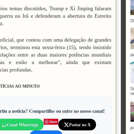
rios temas discutidos, Trump e Xi Jinping falaram
guerra no Irã e defenderam a abertura do Estreito
D
z.
 oficial, que contou com uma delegação de grandes
ios, terminou esta sexta-feira (15), tendo insistido
elações entre as duas maiores potências mundiais
d
as e estão a melhorar", ainda que existam
cias profundas.
TÍCIAS AO MINUTO
S
r
tiu a notícia? Compartilhe ou entre no nosso canal!
Save
Canal WhatsApp
Postar no X
p