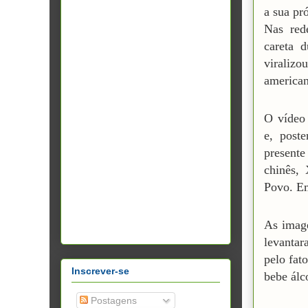
a sua pr
Nas red
careta 
viraliz
american
O vídeo
e, post
present
chinês,
Povo. Em
As image
levantar
pelo fat
Inscrever-se
bebe álc
Postagens