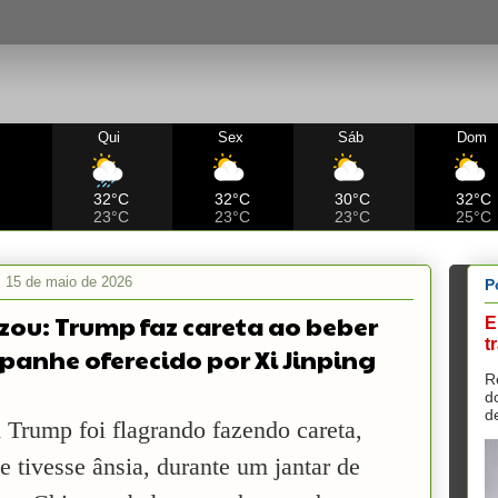
Qui
Sex
Sáb
Dom
C
32°C
32°C
30°C
32°C
23°C
23°C
23°C
25°C
a, 15 de maio de 2026
P
izou: Trump faz careta ao beber
E
t
anhe oferecido por Xi Jinping
R
d
d
 Trump foi flagrando fazendo careta,
 tivesse ânsia, durante um jantar de