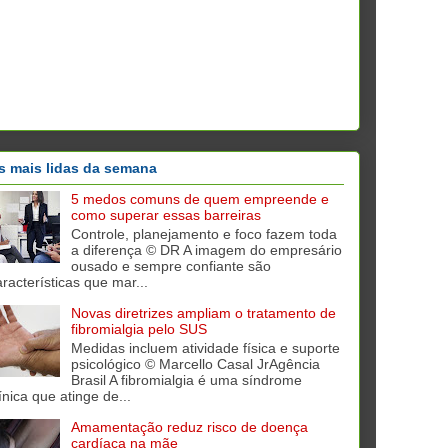
s mais lidas da semana
5 medos comuns de quem empreende e
como superar essas barreiras
Controle, planejamento e foco fazem toda
a diferença © DR A imagem do empresário
ousado e sempre confiante são
aracterísticas que mar...
Novas diretrizes ampliam o tratamento de
fibromialgia pelo SUS
Medidas incluem atividade física e suporte
psicológico © Marcello Casal JrAgência
Brasil A fibromialgia é uma síndrome
ínica que atinge de...
Amamentação reduz risco de doença
cardíaca na mãe