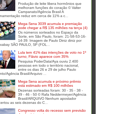
Produção de leite libera hormônios que
melhoram funções do coração © Valter
Campanato/Agência Brasil A
mamentação reduz em cerca de 11% a c...
Mega-Sena 3039 acumula e premiação
pode chegar a R$ 135 milhões na terça (4)
Os números sorteados no Espaço da
Sorte, em São Paulo, foram: 21-58-53-16-
14-39. Imagem de Paulo Diniz diniz por
ixabay SÃO PAULO, SP (FOL...
Lula tem 41% das intenções de voto no 1º
turno; Flávio aparece com 35%
Pesquisa PoderData/Aya ouviu 2.400
pessoas em todo o território nacional,
entre os dias 26 e 29 de julho Paulo
into/Agência Brasil/Arquivo ...
Mega-Sena acumula e próximo prêmio
está estimado em R$ 100 milhões
Dezenas sorteadas foram: 30 - 35 - 38 -
39 - 46 - 50 © Rafa Neddermeyer/Agência
Brasil/ARQUIVO Nenhum apostador
certou as seis dezenas do C...
Congresso volta do recesso sem previsão