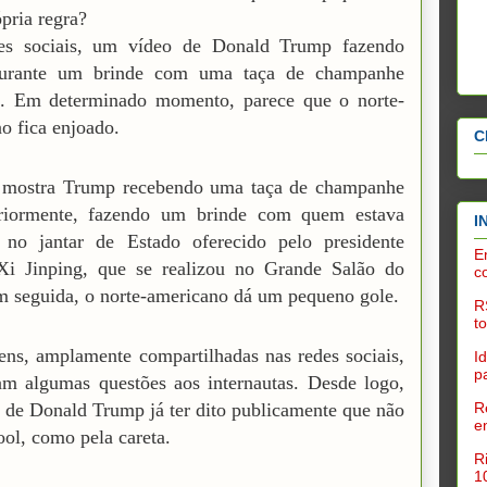
ópria regra?
es sociais, um vídeo de Donald Trump fazendo
durante um brinde com uma taça de champanhe
ou. Em determinado momento, parece que o norte-
o fica enjoado.
C
 mostra Trump recebendo uma taça de champanhe
eriormente, fazendo um brinde com quem estava
I
e no jantar de Estado oferecido pelo presidente
E
 Xi Jinping, que se realizou no Grande Salão do
c
 seguida, o norte-americano dá um pequeno gole.
R
t
ns, amplamente compartilhadas nas redes sociais,
I
p
am algumas questões aos internautas. Desde logo,
R
o de Donald Trump já ter dito publicamente que não
e
ool, como pela careta.
R
1