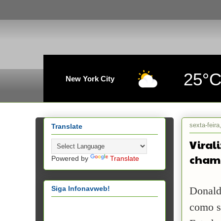
25°
New York City
sexta-feir
Translate
Viral
champ
Powered by
Translate
Siga Infonavweb!
Donald
como se