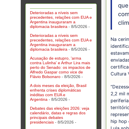
que
Deterioradas a níveis sem
com
precedentes, relações com EUA e
clim
Argentina inauguraram a
diplomacia brasileira
- 8/5/2026
-
Deterioradas a níveis sem
Na cerim
precedentes, relações com EUA e
Argentina inauguraram a
identifi
diplomacia brasileira
- 8/5/2026
-
estavam 
Acusação de estupro, 'arma
enviadas
contra Lulinha' e Arthur Lira mais
certific
perto do Senado: os impactos de
Alfredo Gaspar como vice de
Cultura 
Flávio Bolsonaro
- 8/5/2026
-
A dois meses da eleição, Brasil
“Dezesse
enfrenta crises diplomáticas
2,2 mil 
inéditas com EUA e
Argentina
- 8/5/2026
-
periferi
territór
Debates das eleições 2026: veja
calendário, datas e regras dos
represen
principais debates
hip hop
presidenciais
- 8/5/2026
-
Lula sob