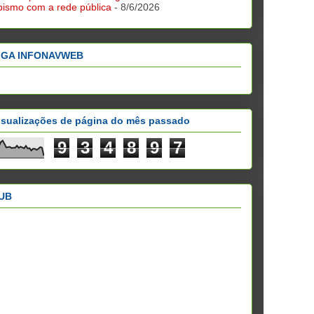
bismo com a rede pública
- 8/6/2026
IGA INFONAVWEB
isualizações de página do mês passado
9
3
4
8
9
7
UB