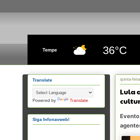
36°C
Tempe
quinta-feir
Translate
Lula 
cultu
Powered by
Translate
Evento 
Siga Infonavweb!
agentes