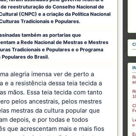
 de reestruturação do Conselho Nacional de
 Cultural (CNPC) e a criação da Política Nacional
Culturas Tradicionais e Populares.
ssinadas também as portarias que
entam a Rede Nacional de Mestras e Mestres
C
turas Tradicionais e Populares e o Programa
 Populares do Brasil.
I
uma alegria imensa ver de perto a
R
a e a resistência dessa teia tecida a
e
tas mãos. Essa teia tecida com tanto
R
1
ero pelos ancestrais, pelos mestres
C
elas mestras da cultura popular que
F
ram depois, e por todas e todos
L
o
ês que acrescentam mais e mais fios
E