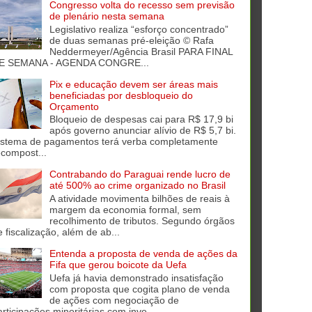
Congresso volta do recesso sem previsão
de plenário nesta semana
Legislativo realiza “esforço concentrado”
de duas semanas pré-eleição © Rafa
Neddermeyer/Agência Brasil PARA FINAL
E SEMANA - AGENDA CONGRE...
Pix e educação devem ser áreas mais
beneficiadas por desbloqueio do
Orçamento
Bloqueio de despesas cai para R$ 17,9 bi
após governo anunciar alívio de R$ 5,7 bi.
istema de pagamentos terá verba completamente
ecompost...
Contrabando do Paraguai rende lucro de
até 500% ao crime organizado no Brasil
A atividade movimenta bilhões de reais à
margem da economia formal, sem
recolhimento de tributos. Segundo órgãos
e fiscalização, além de ab...
Entenda a proposta de venda de ações da
Fifa que gerou boicote da Uefa
Uefa já havia demonstrado insatisfação
com proposta que cogita plano de venda
de ações com negociação de
articipações minoritárias com inve...