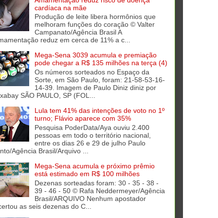
cardíaca na mãe
Produção de leite libera hormônios que
melhoram funções do coração © Valter
Campanato/Agência Brasil A
mamentação reduz em cerca de 11% a c...
Mega-Sena 3039 acumula e premiação
pode chegar a R$ 135 milhões na terça (4)
Os números sorteados no Espaço da
Sorte, em São Paulo, foram: 21-58-53-16-
14-39. Imagem de Paulo Diniz diniz por
ixabay SÃO PAULO, SP (FOL...
Lula tem 41% das intenções de voto no 1º
turno; Flávio aparece com 35%
Pesquisa PoderData/Aya ouviu 2.400
pessoas em todo o território nacional,
entre os dias 26 e 29 de julho Paulo
into/Agência Brasil/Arquivo ...
Mega-Sena acumula e próximo prêmio
está estimado em R$ 100 milhões
Dezenas sorteadas foram: 30 - 35 - 38 -
39 - 46 - 50 © Rafa Neddermeyer/Agência
Brasil/ARQUIVO Nenhum apostador
certou as seis dezenas do C...