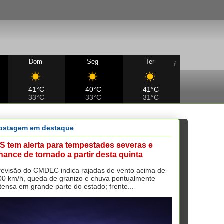
Dom
Seg
Ter
41°C
40°C
41°C
33°C
33°C
31°C
ostagem em destaque
S tem alerta para tempestades severas e
hance de tornado a partir desta quinta
revisão do CMDEC indica rajadas de vento acima de
00 km/h, queda de granizo e chuva pontualmente
ntensa em grande parte do estado; frente...