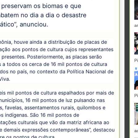
 preservam os biomas e que
batem no dia a dia o desastre
ático”, anunciou.
a
ônia, houve ainda a distribuição de placas de
cação aos pontos de cultura cujos representantes
presentes. Posteriormente, as placas serão
P
 a todos os cerca de 16 mil pontos de cultura
ados no país, no contexto da Política Nacional de
Viva.
is mil pontos de cultura espalhados por mais de
P
municípios, 16 mil pontos de luz pulsando nas
as, favelas, assentamentos rurais, quilombos e
ios indígenas. São 16 mil pontos de
tações culturais que vão da matriz africana ao
 e demais expressões contemporâneas”, destacou
a
re os pontos de cultura.