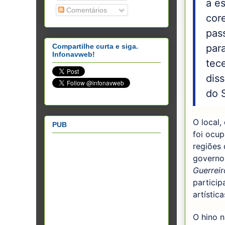
a es
Comentários
cor
pas
para
Compartilhe curta e siga.
Infonavweb!
tece
diss
do 
O local,
PUB
foi ocup
regiões 
governo 
Guerrei
particip
artístic
O hino n