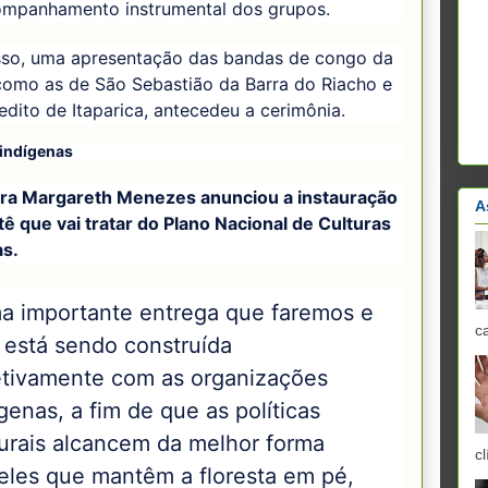
mpanhamento instrumental dos grupos.
sso, uma apresentação das bandas de congo da
como as de São Sebastião da Barra do Riacho e
dito de Itaparica, antecedeu a cerimônia.
 indígenas
tra Margareth Menezes anunciou a instauração
A
ê que vai tratar do Plano Nacional de Culturas
as.
a importante entrega que faremos e
c
 está sendo construída
etivamente com as organizações
genas, a fim de que as políticas
turais alcancem da melhor forma
cl
eles que mantêm a floresta em pé,