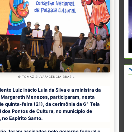
P
© TOMAZ SILVA/AGÊNCIA BRASIL
ente Luiz Inácio Lula da Silva e a ministra da
, Margareth Menezes, participaram, nesta
 quinta-feira (21), da cerimônia da 6ª Teia
l dos Pontos de Cultura, no município de
 no Espírito Santo.
ião, foram assinados pelo governo federal o