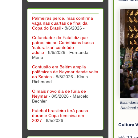
Palmeiras perde, mas confirma
vaga nas quartas de final da
Copa do Brasil
- 8/6/2026
-
Cofundador da Fatal diz que
patrocínio ao Corinthians busca
'naturalizar' conteúdo
adulto
- 8/6/2026
- Fernanda
Mena
Confusão em Belém amplia
polêmicas de Neymar desde volta
ao Santos
- 8/5/2026
- Klaus
Richmond
O mais novo dia de fúria de
Neymar
- 8/5/2026
- Marcelo
Bechler
Estandarte
Nacional 
Futebol brasileiro terá pausa
durante Copa feminina em
2027
- 8/5/2026
-
Cultura V
Há 22 an