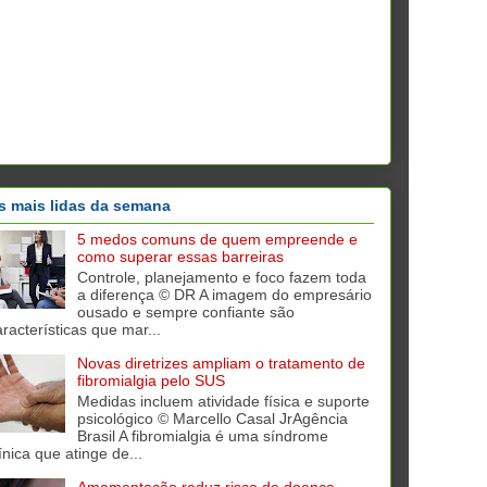
s mais lidas da semana
5 medos comuns de quem empreende e
como superar essas barreiras
Controle, planejamento e foco fazem toda
a diferença © DR A imagem do empresário
ousado e sempre confiante são
aracterísticas que mar...
Novas diretrizes ampliam o tratamento de
fibromialgia pelo SUS
Medidas incluem atividade física e suporte
psicológico © Marcello Casal JrAgência
Brasil A fibromialgia é uma síndrome
ínica que atinge de...
Amamentação reduz risco de doença