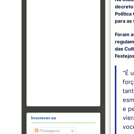
decreto
Política
para as 
Foram a
regulam
das Cul
Festejos
“É 
forç
tan
esm
e p
vie
Inscrever-se
voc
Postagens