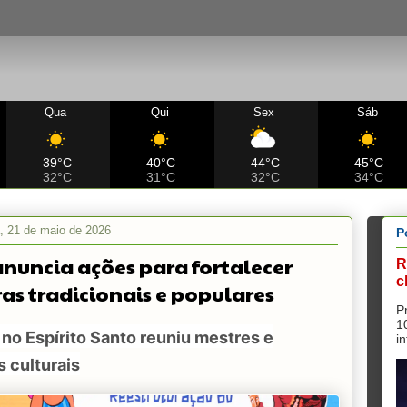
Qua
Qui
Sex
Sáb
39°C
40°C
44°C
45°C
32°C
31°C
32°C
34°C
a, 21 de maio de 2026
P
anuncia ações para fortalecer
R
c
ras tradicionais e populares
P
1
no Espírito Santo reuniu mestres e
i
 culturais