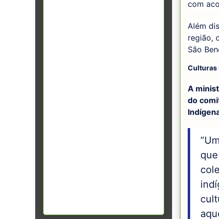
com aco
Além di
região, 
São Bene
Culturas
A minis
do comit
Indígen
“Um
que
col
indí
cul
aqu