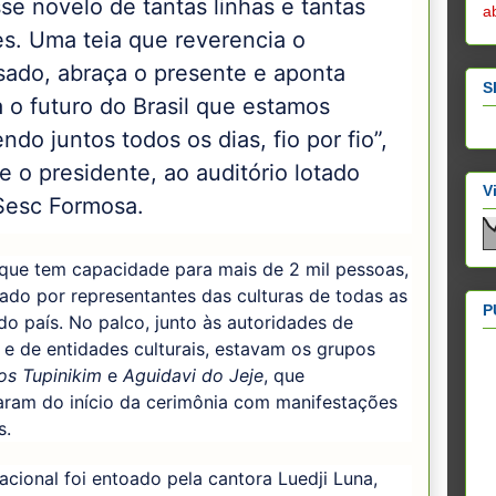
se novelo de tantas linhas e tantas
a
es. Uma teia que reverencia o
sado, abraça o presente e aponta
S
 o futuro do Brasil que estamos
ndo juntos todos os dias, fio por fio”,
e o presidente, ao auditório lotado
V
Sesc Formosa.
 que tem capacidade para mais de 2 mil pessoas,
ado por representantes das culturas de todas as
P
do país. No palco, junto às autoridades de
e de entidades culturais, estavam os grupos
ros Tupinikim
e
Aguidavi do Jeje
, que
aram do início da cerimônia com manifestações
as.
acional foi entoado pela cantora Luedji Luna,