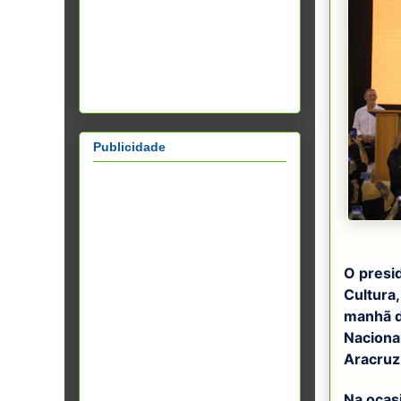
Publicidade
O presid
Cultura
manhã de
Naciona
Aracruz,
Na ocas