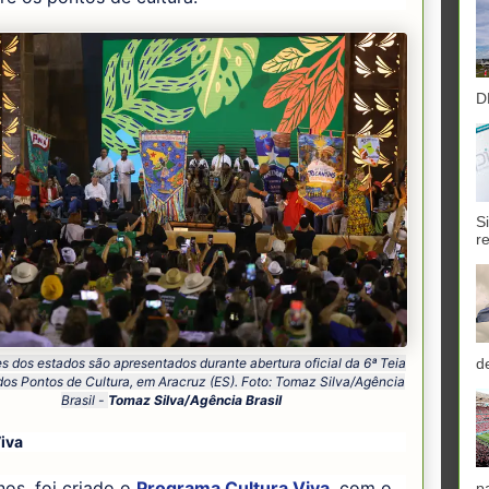
D
S
r
s dos estados são apresentados durante abertura oficial da 6ª Teia
d
dos Pontos de Cultura, em Aracruz (ES). Foto: Tomaz Silva/Agência
Brasil -
Tomaz Silva/Agência Brasil
iva
os, foi criado o
Programa Cultura Viva
, com o
p