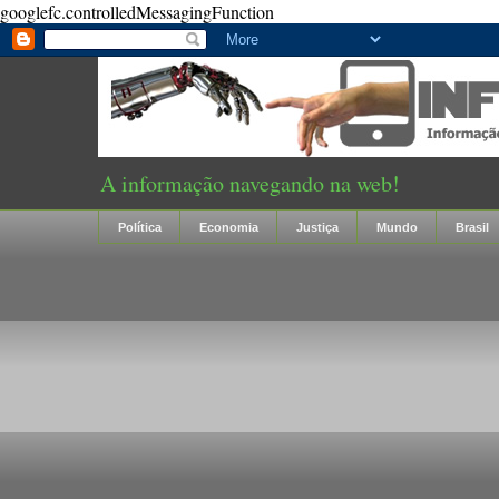
googlefc.controlledMessagingFunction
A informação navegando na web!
Política
Economia
Justiça
Mundo
Brasil