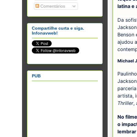
latina e
Comentários
Da sofi
Jackson
Compartilhe curta e siga.
Infonavweb!
Benson e
ajudou a
contemp
Michael 
Paulinh
PUB
Jackson 
parceria
artista,
Thriller
,
No film
o impact
lembrar