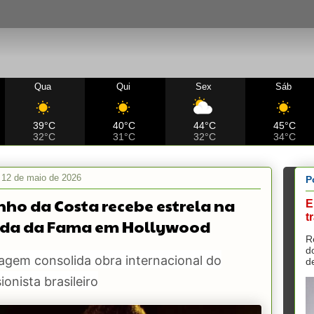
Qua
Qui
Sex
Sáb
39°C
40°C
44°C
45°C
32°C
31°C
32°C
34°C
, 12 de maio de 2026
P
nho da Costa recebe estrela na
E
t
ada da Fama em Hollywood
R
d
gem consolida obra internacional do
d
ionista brasileiro