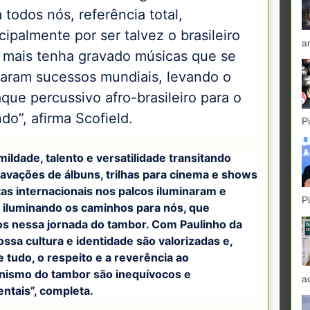
 todos nós, referência total,
cipalmente por ser talvez o brasileiro
a
 mais tenha gravado músicas que se
naram sucessos mundiais, levando o
que percussivo afro-brasileiro para o
o”, afirma Scofield.
P
ildade, talento e versatilidade transitando
ravações de álbuns, trilhas para cinema e shows
tas internacionais nos palcos iluminaram e
P
iluminando os caminhos para nós, que
s nessa jornada do tambor. Com Paulinho da
ssa cultura e identidade são valorizadas e,
 tudo, o respeito e a reverência ao
nismo do tambor são inequívocos e
a
ntais”, completa.