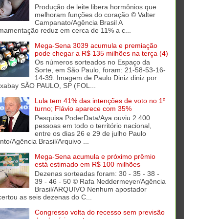
Produção de leite libera hormônios que
melhoram funções do coração © Valter
Campanato/Agência Brasil A
mamentação reduz em cerca de 11% a c...
Mega-Sena 3039 acumula e premiação
pode chegar a R$ 135 milhões na terça (4)
Os números sorteados no Espaço da
Sorte, em São Paulo, foram: 21-58-53-16-
14-39. Imagem de Paulo Diniz diniz por
ixabay SÃO PAULO, SP (FOL...
Lula tem 41% das intenções de voto no 1º
turno; Flávio aparece com 35%
Pesquisa PoderData/Aya ouviu 2.400
pessoas em todo o território nacional,
entre os dias 26 e 29 de julho Paulo
into/Agência Brasil/Arquivo ...
Mega-Sena acumula e próximo prêmio
está estimado em R$ 100 milhões
Dezenas sorteadas foram: 30 - 35 - 38 -
39 - 46 - 50 © Rafa Neddermeyer/Agência
Brasil/ARQUIVO Nenhum apostador
certou as seis dezenas do C...
Congresso volta do recesso sem previsão