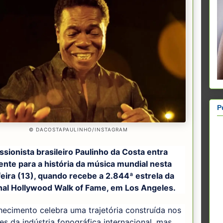
P
© DACOSTAPAULINHO/INSTAGRAM
sionista brasileiro Paulinho da Costa entra
ente para a história da música mundial nesta
eira (13), quando recebe a 2.844ª estrela da
onal Hollywood Walk of Fame, em Los Angeles.
ecimento celebra uma trajetória construída nos
es da indústria fonográfica internacional, mas