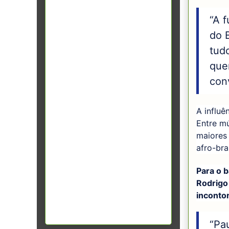
“A f
do B
tud
que
con
A influê
Entre mú
maiores 
afro-bra
Para o b
Rodrigo 
inconto
“Pa