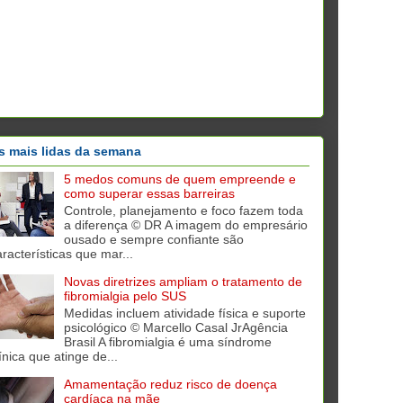
s mais lidas da semana
5 medos comuns de quem empreende e
como superar essas barreiras
Controle, planejamento e foco fazem toda
a diferença © DR A imagem do empresário
ousado e sempre confiante são
aracterísticas que mar...
Novas diretrizes ampliam o tratamento de
fibromialgia pelo SUS
Medidas incluem atividade física e suporte
psicológico © Marcello Casal JrAgência
Brasil A fibromialgia é uma síndrome
ínica que atinge de...
Amamentação reduz risco de doença
cardíaca na mãe