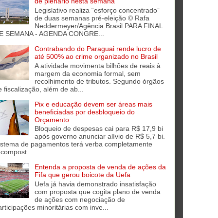
de plenário nesta semana
Legislativo realiza “esforço concentrado”
de duas semanas pré-eleição © Rafa
Neddermeyer/Agência Brasil PARA FINAL
E SEMANA - AGENDA CONGRE...
Contrabando do Paraguai rende lucro de
até 500% ao crime organizado no Brasil
A atividade movimenta bilhões de reais à
margem da economia formal, sem
recolhimento de tributos. Segundo órgãos
e fiscalização, além de ab...
Pix e educação devem ser áreas mais
beneficiadas por desbloqueio do
Orçamento
Bloqueio de despesas cai para R$ 17,9 bi
após governo anunciar alívio de R$ 5,7 bi.
istema de pagamentos terá verba completamente
ecompost...
Entenda a proposta de venda de ações da
Fifa que gerou boicote da Uefa
Uefa já havia demonstrado insatisfação
com proposta que cogita plano de venda
de ações com negociação de
articipações minoritárias com inve...