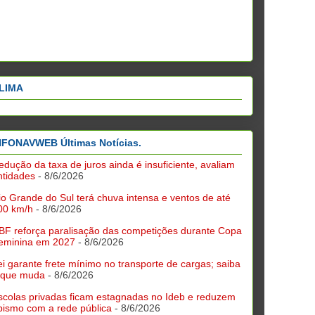
LIMA
NFONAVWEB Últimas Notícias.
edução da taxa de juros ainda é insuficiente, avaliam
ntidades
- 8/6/2026
io Grande do Sul terá chuva intensa e ventos de até
00 km/h
- 8/6/2026
BF reforça paralisação das competições durante Copa
eminina em 2027
- 8/6/2026
ei garante frete mínimo no transporte de cargas; saiba
 que muda
- 8/6/2026
scolas privadas ficam estagnadas no Ideb e reduzem
bismo com a rede pública
- 8/6/2026