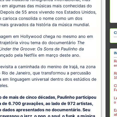
e em algumas das músicas mais conhecidas do
. Depois de 55 anos vivendo nos Estados Unidos,
o carioca consolida o nome como um dos
 mais gravados da história da música mundial.
C
agem em Hollywood chega no mesmo ano em
trajetória virou tema do documentário
The
Under the Groove
:
Os Sons de Paulinho da
I
lançado pela Netflix em março deste ano.
R
e
revisita a caminhada do menino de Irajá, na zona
 Rio de Janeiro, que transformou a percussão
R
1
ra em linguagem universal dentro dos estúdios de
les.
C
F
o de mais de cinco décadas, Paulinho participou
L
o
 de 6.700 gravações, ao lado de 972 artistas,
 dados apresentados no documentário. Seu
E
a
ravessou o jazz, o pop, o soul, o funk, a música