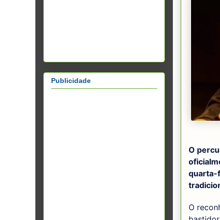
Publicidade
O percus
oficialm
quarta-f
tradici
O reconh
bastidor