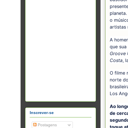
present
planeta
o músic
artistas
A homen
que sua 
Groove 
Costa
, 
O filme 
norte do
brasilei
Los Ange
Ao long
Inscrever-se
de cerca
segundo
Postagens
toque at