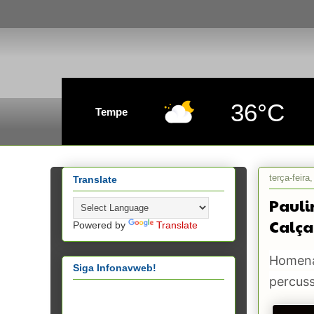
36°C
Tempe
terça-feira
Translate
Pauli
Calç
Powered by
Translate
Homena
Siga Infonavweb!
percuss