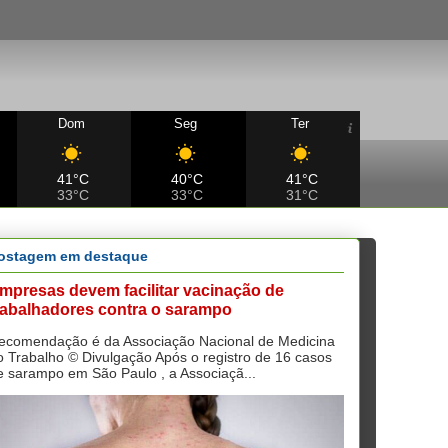
Dom
Seg
Ter
41°C
40°C
41°C
33°C
33°C
31°C
ostagem em destaque
mpresas devem facilitar vacinação de
rabalhadores contra o sarampo
ecomendação é da Associação Nacional de Medicina
o Trabalho © Divulgação Após o registro de 16 casos
e sarampo em São Paulo , a Associaçã...