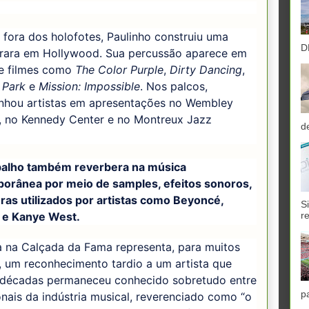
 fora dos holofotes, Paulinho construiu uma
D
a rara em Hollywood. Sua percussão aparece em
de filmes como
The Color Purple
,
Dirty Dancing
,
 Park
e
Mission: Impossible
. Nos palcos,
hou artistas em apresentações no Wembley
, no Kennedy Center e no Montreux Jazz
d
balho também reverbera na música
orânea por meio de samples, efeitos sonoros,
uras utilizados por artistas como Beyoncé,
S
 e Kanye West.
r
a na Calçada da Fama representa, para muitos
 um reconhecimento tardio a um artista que
 décadas permaneceu conhecido sobretudo entre
p
onais da indústria musical, reverenciado como “o