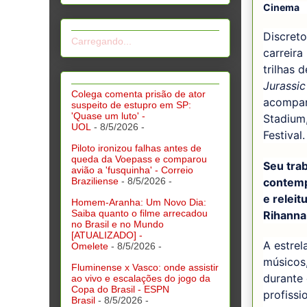
Cinema
Discreto
Carregando...
carreir
trilhas 
Jurassic
Colega comenta prisão de ator
acompan
suspeito de estupro em SP:
'Quase um luto' -
Stadium
UOL
- 8/5/2026
-
Festival.
Piloto ironizou falhas antes de
queda da Voepass e comparou
Seu tra
avião a 'fusquinha' - Correio
contemp
Braziliense
- 8/5/2026
-
e releit
Homem-Aranha: Um Novo Dia:
Saiba quanto o filme arrecadou
Rihanna
no Brasil e no Mundo
[ATUALIZADO] -
A estrel
Omelete
- 8/5/2026
-
músicos,
Fluminense x Vasco: onde assistir
durante
ao vivo e escalações do jogo da
Copa do Brasil - ESPN
profissi
Brasil
- 8/5/2026
-