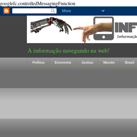
googlefc.controlledMessagingFunction
A informação navegando na web!
Política
Economia
Justiça
Mundo
Brasil