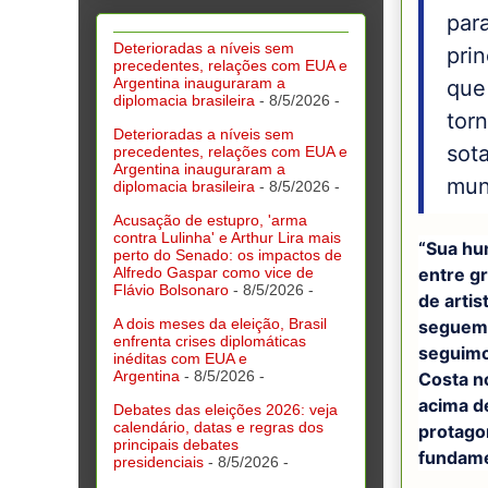
para
Deterioradas a níveis sem
prin
precedentes, relações com EUA e
Argentina inauguraram a
que
diplomacia brasileira
- 8/5/2026
-
tor
Deterioradas a níveis sem
sota
precedentes, relações com EUA e
Argentina inauguraram a
mund
diplomacia brasileira
- 8/5/2026
-
Acusação de estupro, 'arma
contra Lulinha' e Arthur Lira mais
“Sua hum
perto do Senado: os impactos de
Alfredo Gaspar como vice de
entre g
Flávio Bolsonaro
- 8/5/2026
-
de artis
A dois meses da eleição, Brasil
seguem 
enfrenta crises diplomáticas
seguimo
inéditas com EUA e
Argentina
- 8/5/2026
-
Costa no
acima de
Debates das eleições 2026: veja
calendário, datas e regras dos
protago
principais debates
fundame
presidenciais
- 8/5/2026
-