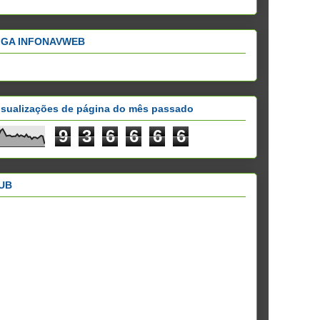
IGA INFONAVWEB
isualizações de página do mês passado
9
3
6
6
6
6
UB