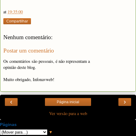
at
19:35:00
Compartilhar
Nenhum comentário:
Postar um comentário
Os comentários são pessoais, é não representam a
opinião deste blog.
Muito obrigado, Infonavweb!
‹
›
Página inicial
Ver versão para a web
Páginas
▼